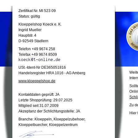
Zertifikat Nr. MI 523 09
Status: gültig
Kloeppelshop Koeck e. K.
Ingrid Mueller
Hauptstr. 4
D-92549 Stadlern
Telefon +49 9674 258
Telefax +49 9674 8509
USt.-Ident-Nr DE365051816
Weite
Handelsregister HRA 1016 - AG Amberg
Inter
www.kloeppelshop.de
Sollt
Onli
Kontaktdaten geprüft: JA
Schli
Letzte Shopprüfung: 29.07.2025
Zu d
Mitglied seit 31.07.2009
Akzeptanz der Schlichtungsstelle: JA
Hier
Branche: Kloeppeln, Kloeppelzubehoer,
Kloeppelbuecher, Kloeppelzentrum