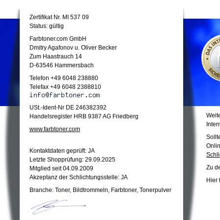
Zertifikat Nr. MI 537 09
Status: gültig
Farbtoner.com GmbH
Dmitry Agafonov u. Oliver Becker
Zum Haastrauch 14
D-63546 Hammersbach
Telefon +49 6048 238880
Telefax +49 6048 2388810
USt.-Ident-Nr DE 246382392
Weite
Handelsregister HRB 9387 AG Friedberg
Inter
www.farbtoner.com
Sollt
Onli
Kontaktdaten geprüft: JA
Schli
Letzte Shopprüfung: 29.09.2025
Zu d
Mitglied seit 04.09.2009
Akzeptanz der Schlichtungsstelle: JA
Hier 
Branche: Toner, Bildtrommeln, Farbtoner, Tonerpulver