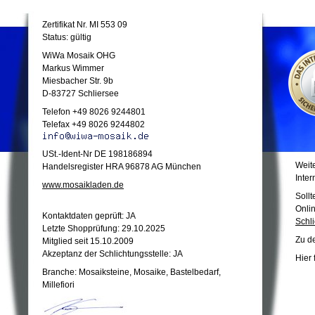
Zertifikat Nr. MI 553 09
Status: gültig
WiWa Mosaik OHG
Markus Wimmer
Miesbacher Str. 9b
D-83727 Schliersee
Telefon +49 8026 9244801
Telefax +49 8026 9244802
USt.-Ident-Nr DE 198186894
Weite
Handelsregister HRA 96878 AG München
Inter
www.mosaikladen.de
Sollt
Onli
Kontaktdaten geprüft: JA
Schli
Letzte Shopprüfung: 29.10.2025
Zu d
Mitglied seit 15.10.2009
Akzeptanz der Schlichtungsstelle: JA
Hier
Branche: Mosaiksteine, Mosaike, Bastelbedarf,
Millefiori